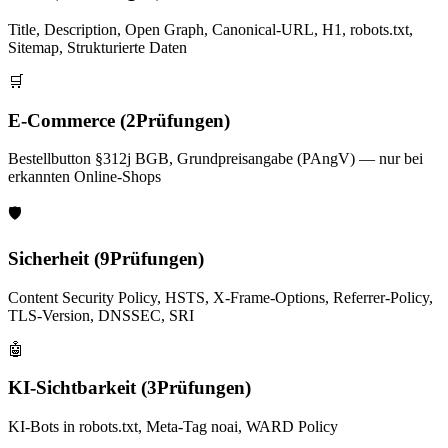
Title, Description, Open Graph, Canonical-URL, H1, robots.txt,
Sitemap, Strukturierte Daten
🛒
E-Commerce
(
2
Prüfungen)
Bestellbutton §312j BGB, Grundpreisangabe (PAngV) — nur bei
erkannten Online-Shops
🛡️
Sicherheit
(
9
Prüfungen)
Content Security Policy, HSTS, X-Frame-Options, Referrer-Policy,
TLS-Version, DNSSEC, SRI
🤖
KI-Sichtbarkeit
(
3
Prüfungen)
KI-Bots in robots.txt, Meta-Tag noai, WARD Policy